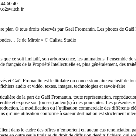
 44 60 40
w.o2switch.fr
rière plan © tous droits réservés par Gaël Fromantin. Les photos de Gaë
ondes… Je de Miroir » © Calista Studio
ns que ce soit limitatif, son arborescence, les animations, l’ensemble d
e français de la Propriété Intellectuelle et, plus généralement, des trai
ervés et Gaël Fromantin est le titulaire ou concessionnaire exclusif de to
fichiers audio et vidéo, textes, images, technologies et savoir-faire.
articulière de la part de Gaël Fromantin, toute représentation, reproducti
interdite et expose son (ou ses) auteur(s) à des poursuites. Les présentes
production, la modification ou l’utilisation commerciale des différents él
fins qu’une utilisation conforme à sa/leur destination est strictement inte
ient dans le cadre des offres n’emportent en aucun cas renonciation par le
e en outre seule titulaire du droit de diffusion desdits fichiers, qui so