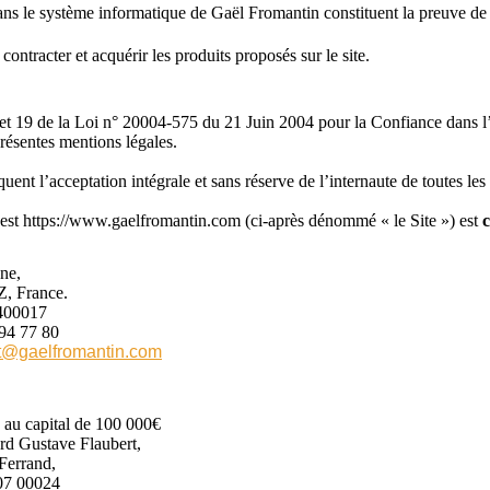
ans le système informatique de Gaël Fromantin constituent la preuve de 
contracter et acquérir les produits proposés sur le site.
I et 19 de la Loi n° 20004-575 du 21 Juin 2004 pour la Confiance dan
résentes mentions légales.
quent l’acceptation intégrale et sans réserve de l’internaute de toutes les
e est https://www.gaelfromantin.com (ci-après dénommé « le Site ») est
c
ne,
 France.
1400017
 94 77 80
t@gaelfromantin.com
au capital de 100 000€
d Gustave Flaubert,
Ferrand,
807 00024