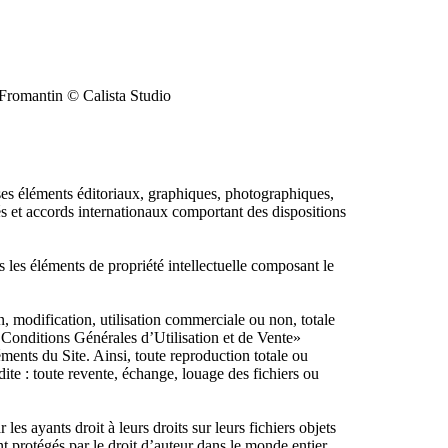
l Fromantin © Calista Studio
e ses éléments éditoriaux, graphiques, photographiques,
tés et accords internationaux comportant des dispositions
us les éléments de propriété intellectuelle composant le
on, modification, utilisation commerciale ou non, totale
 « Conditions Générales d’Utilisation et de Vente»
éments du Site. Ainsi, toute reproduction totale ou
rdite : toute revente, échange, louage des fichiers ou
s ayants droit à leurs droits sur leurs fichiers objets
nt protégés par le droit d’auteur dans le monde entier.