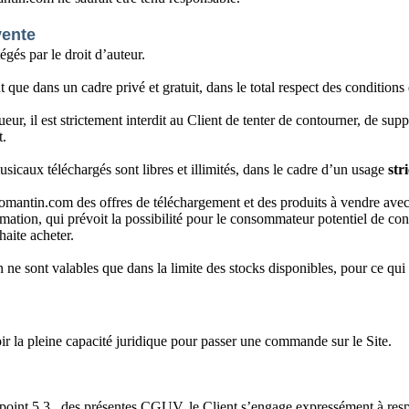
vente
égés par le droit d’auteur.
nt que dans un cadre privé et gratuit, dans le total respect des condition
eur, il est strictement interdit au Client de tenter de contourner, de sup
t.
 musicaux téléchargés sont libres et illimités, dans le cadre d’un usage
str
mantin.com des offres de téléchargement et des produits à vendre avec l
ation, qui prévoit la possibilité pour le consommateur potentiel de con
haite acheter.
n ne sont valables que dans la limite des stocks disponibles, pour ce qu
oir la pleine capacité juridique pour passer une commande sur le Site.
point 5.3. des présentes CGUV, le Client s’engage expressément à respec