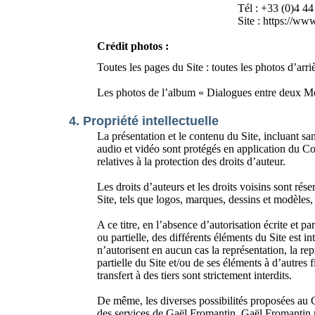
Tél : +33 (0)4 44
Site : https://ww
Crédit photos :
Toutes les pages du Site : toutes les photos d’ar
Les photos de l’album « Dialogues entre deux M
4. Propriété intellectuelle
La présentation et le contenu du Site, incluant sa
audio et vidéo sont protégés en application du Cod
relatives à la protection des droits d’auteur.
Les droits d’auteurs et les droits voisins sont rés
Site, tels que logos, marques, dessins et modèles, 
A ce titre, en l’absence d’autorisation écrite et p
ou partielle, des différents éléments du Site est 
n’autorisent en aucun cas la représentation, la re
partielle du Site et/ou de ses éléments à d’autres 
transfert à des tiers sont strictement interdits.
De même, les diverses possibilités proposées au Cl
des services de Gaël Fromantin. Gaël Fromantin rest