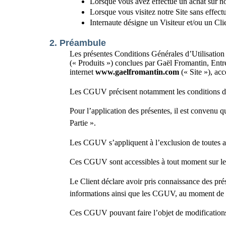
Lorsque vous avez effectué un achat sur not
Lorsque vous visitez notre Site sans effect
Internaute désigne un Visiteur et/ou un Cli
2. Préambule
Les présentes Conditions Générales d’Utilisation 
(« Produits ») conclues par Gaël Fromantin, Entre
internet
www.gaelfromantin.com
(« Site »), acc
Les CGUV précisent notamment les conditions de 
Pour l’application des présentes, il est convenu
Partie ».
Les CGUV s’appliquent à l’exclusion de toutes aut
Ces CGUV sont accessibles à tout moment sur le si
Le Client déclare avoir pris connaissance des pré
informations ainsi que les CGUV, au moment de s
Ces CGUV pouvant faire l’objet de modifications ul