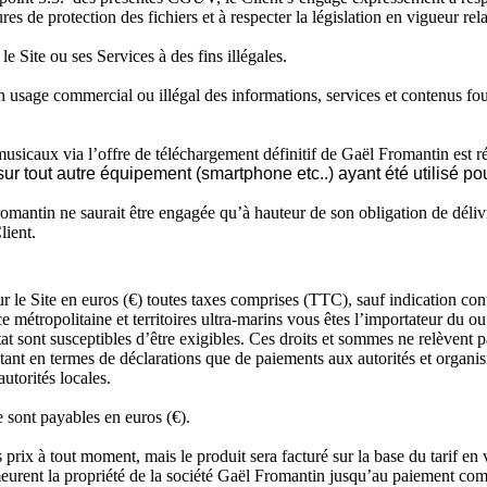
es de protection des fichiers et à respecter la législation en vigueur rela
e Site ou ses Services à des fins illégales.
usage commercial ou illégal des informations, services et contenus fourn
sicaux via l’offre de téléchargement définitif de Gaël Fromantin est ré
sur tout autre équipement (smartphone etc..) ayant été utilisé po
romantin ne saurait être engagée qu’à hauteur de son obligation de déliv
lient.
r le Site en euros (€) toutes taxes comprises (TTC), sauf indication contr
e métropolitaine et territoires ultra-marins vous êtes l’importateur du 
tat sont susceptibles d’être exigibles. Ces droits et sommes ne relèvent p
é, tant en termes de déclarations que de paiements aux autorités et orga
utorités locales.
 sont payables en euros (€).
s prix à tout moment, mais le produit sera facturé sur la base du tarif 
emeurent la propriété de la société Gaël Fromantin jusqu’au paiement c