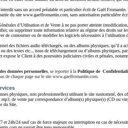
interdit sans un accord préalable et particulier écrit de Gaël Fromantin. 
artie du site www.gaelfromantin.com, sans autorisation particulière écrit
énérales d’Utilisation et de Vente à ne pas porter atteinte (modificati
ifier, ou supprimer toute information relative au régime des droits sur les
r de contourner ou de modifier les logiciels nécessaires à l’utilisation 
onnel des fichiers audio téléchargés, ou des albums physiques, qu’il a ach
 ou des textes etc.., issus de téléchargement ou d’albums physiques, par
et expose le Client à des poursuites judiciaires civiles et pénales, nota
 des données personnelles
, se reporter à la
Politique de
Confidentiali
 bas de chaque page sur le site www.gaelfromantin.com.
rvices
onnes physiques, non professionnelles) utilisant le site susnommé, des o
 mp3, de vente par correspondance d’album(s) physique(s) (CD ou vinyl
ue du Site.
 et 24h/24 sauf cas de force majeure ou interruption en cas de nécessit
ntin.com ne saurait être tenu responsable.