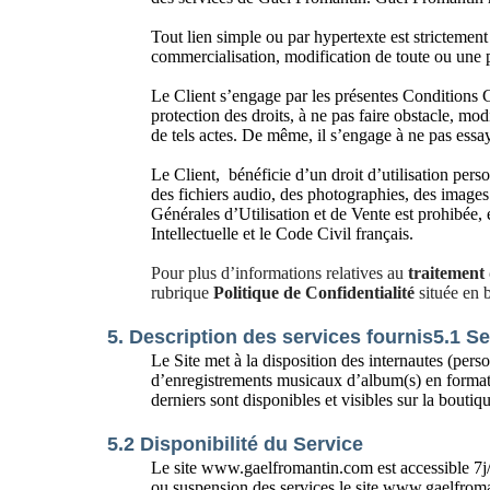
Tout lien simple ou par hypertexte est strictement 
commercialisation, modification de toute ou une p
Le Client s’engage par les présentes Conditions G
protection des droits, à ne pas faire obstacle, mod
de tels actes. De même, il s’engage à ne pas essaye
Le Client, bénéficie d’un droit d’utilisation pers
des fichiers audio, des photographies, des images
Générales d’Utilisation et de Vente est prohibée, 
Intellectuelle et le Code Civil français.
Pour plus d’informations relatives au
traitement
rubrique
Politique de
Confidentialité
située en
5. Description des services fournis
5.1 Se
Le Site met à la disposition des internautes (pers
d’enregistrements musicaux d’album(s) en format
derniers sont disponibles et visibles sur la boutiq
5.2 Disponibilité du Service
Le site www.gaelfromantin.com est accessible 7j/7
ou suspension des services le site www.gaelfroma