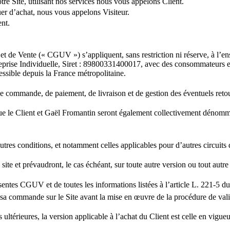
re Site, utilisant nos services nous vous appelons Client.
uer d’achat, nous vous appelons Visiteur.
ent.
et de Vente (« CGUV ») s’appliquent, sans restriction ni réserve, à l’e
prise Individuelle, Siret : 89800331400017, avec des consommateurs et a
essible depuis la France métropolitaine.
commande, de paiement, de livraison et de gestion des éventuels retou
 que le Client et Gaël Fromantin seront également collectivement dénomm
res conditions, et notamment celles applicables pour d’autres circuits d
te et prévaudront, le cas échéant, sur toute autre version ou tout autr
sentes CGUV et de toutes les informations listées à l’article L. 221-5 d
a commande sur le Site avant la mise en œuvre de la procédure de val
térieures, la version applicable à l’achat du Client est celle en vigueu