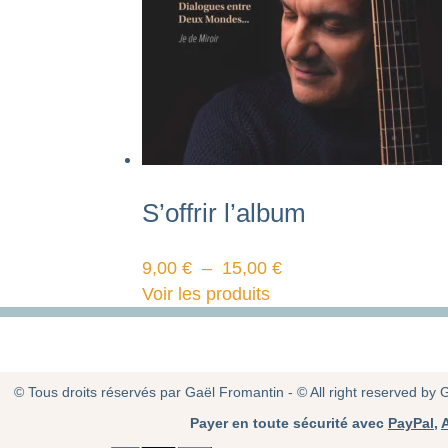
S’offrir l’album
9,00
€
–
15,00
€
Voir les produits
© Tous droits réservés par Gaël Fromantin - © All right reserved by
Payer en toute sécurité avec
PayPal
,